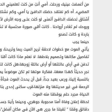
من أغمضت عينيك ورحلت. أمي أنتِ من كنت تعلميني الحن
المضيء. آه كم نفتقد حضنك الدافئ يا أمي، وكم نشتا
أشتاق لحضنك الدافئ أتمنى لو كنت علـى وجه الأرض لأ
وروحك لم تغادر أرواحنا . كانت أمّي صبورة محتسبة لا 
باردة و كانت تصحو
حينما يجب
يأتي الموت مع خطوات لاحقة تريح الميت ربما وتريحنا
تفاصيل مكانها وتصميم بلاطها. لا نعلم ماذا كانت أمّنا ت
تدفن في أرض عائلتها أو أرض عائلة زوجها،هل كانت لتخت
نجرِ حديثاً كهذا معها، ففكرة موتها لم تكن موضوعاً ي
بالنسبة إلينا، ورعب بعيد جداً، قبل أن يحدث الموت فجأةً
الرحمة في غير مدينتها ولا منزلها،قرب سكنى إحدى بنا
الحياة مجرد حلم يوقظنا منه الموت
لحظة إعلان وفاة أمنا محجوبة جوهري، وحينما رأينا جسده
دقائق وقلنا “ تقبلنا ما جرى هي الآن في مكان أفضل”، وه