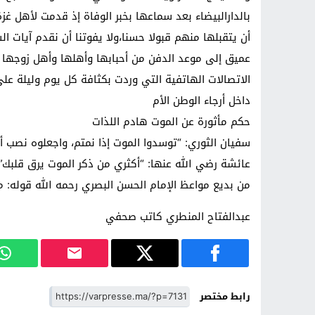
بالدارالبيضاء بعد سماعها بخبر الوفاة إذ قدمت لأهل غز
أن يتقبلها منهم قبولا حسنا،ولا يفوتنا أن نقدم آيات ا
عميق إلى موعد الدفن من أحبابها وأهلها وأهل زوجها وأ
الاتصالات الهاتفية التي وردت بكثافة كل يوم وليلة على 
داخل أرجاء الوطن الأم
حكم مأثورة عن الموت هادم اللذات
سفيان الثوري: “توسدوا الموت إذا نمتم، واجعلوه نصب أع
عائشة رضي الله عنها: “أكثري من ذكر الموت يرق قلبك”.
من بديع مواعظ الإمام الحسن البصري رحمه الله قوله: ما
عبدالفتاح المنطري كاتب صحفي
رابط مختصر