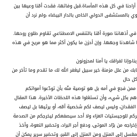
راحنا في كل هذه المأساة.قبل وفاتها، فقدت أمّنا وعيها بين
 بالمستشفى الدولي الخاص بالدار البيضاء ،ولم نرد أن
 في أذهاننا صورة أمّنا بالتنفس الاصطناعي تقاوم طلوع روحها.
نما شاهدنا وجهها. وإن أحزن ما يكون أكثر مما هو مريح في هذه
ا،وإنا لفراقك يا أمنا لمحزونون
ابك من علل مزمنة خير سبيل ليغفر الله لك ما تقدم وما تأخر من
كل حال
 ممن فجع في أمه بل هو توصية منّه بأن تودّعوا أمواتكم
هم بكل شيء، وأن تستغلوا هذه اللحظات الأخيرة. هذا المقال
 الفقدان، وليس ليصف لكم شخصية أمّه، أو يرثيها بل ليصف
ضركم للوجيستيات العزاء ولا أحد سيصفعكم ليخرجكم من الصدمة
اجه من برّاد الموتى، ودفع أجر البراد، وتحضير النعوة، وأخذ
ل إلى المنزل ومن المنزل إلى القبر، وتحضير سرير يمكن أن