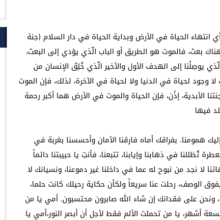
أي انتهاء الحياة في الأرض وبداية الحياة في دار السلام (جنة
هناك بعث، فالموت هو الطريق أو الباب الّذي يؤدي إلى البعث،
لّذي يوصِلُنا إلى الهدف الأول والأخير الّذي خُلِقَ الإنسان من
ا وجود لحياة في الدنيا ولا لحياة في الآخرة، لذلك، فإن الموت
نا الأبدية، إذًن، فإن الحياة والموت في الأرض هما أكبر رحمة
لد فيها
 إليك همومنا. بفراقك أماه فارقنا الأمان وأحسسنا بغربة في
تُظللنا في ذهابنا وإيابنا، تتبعنا، فأنتِ يا حبيبتنا دائماً
اتنا لا نجد من نبوح له عما في داخلنا غير دموعنا، ونسيانك لا
ليفوق الوصف، رحلت عنا سريعاً ولكأن حكاية رحيلك كانت حلما،
 ونحن على فقدانك إن شاء الله صابرون محتسبون. أمي يا من
سعة أشهر، يا من تحملت الألم فقط لأجل أن أبصر النور،أمي يا