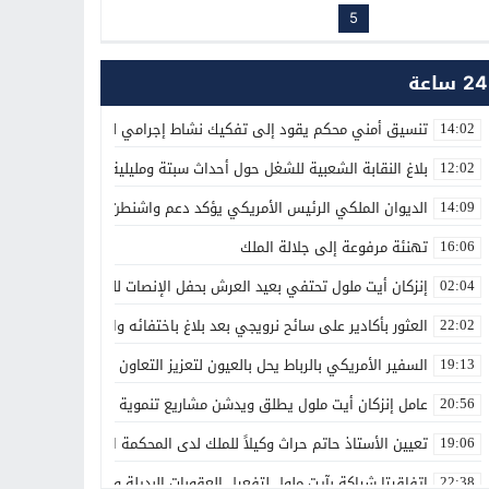
5
24 ساعة
تنسيق أمني محكم يقود إلى تفكيك نشاط إجرامي لترويج المؤثرات العق
14:02
بلاغ النقابة الشعبية للشغل حول أحداث سبتة ومليلية
12:02
الديوان الملكي الرئيس الأمريكي يؤكد دعم واشنطن الكامل لمغربية الص
14:09
تهنئة مرفوعة إلى جلالة الملك
16:06
إنزكان أيت ملول تحتفي بعيد العرش بحفل الإنصات للخطاب الملكي الس
02:04
العثور بأكادير على سائح نرويجي بعد بلاغ باختفائه وانقطاع الاتصال بأس
22:02
السفير الأمريكي بالرباط يحل بالعيون لتعزيز التعاون الاقتصادي والاستث
19:13
عامل إنزكان أيت ملول يطلق ويدشن مشاريع تنموية جديدة تخليداً للذكرى الـ27 لعيد العرش ال
20:56
تعيين الأستاذ حاتم حراث وكيلاً للملك لدى المحكمة الابتدائية بفاس
19:06
اتفاقيتا شراكة بآيت ملول لتفعيل العقوبات البديلة وتعزيز إعادة الإدماج
22:38