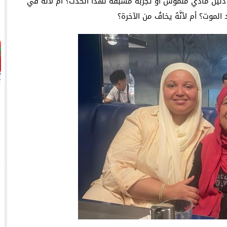
ليل مادّي ملموس أو تجربة مُسبقة لهذا الحدث؟ أم لأنّهُ في
لموت؟ أم لأنَّهُ يخافُ من الآخرة؟