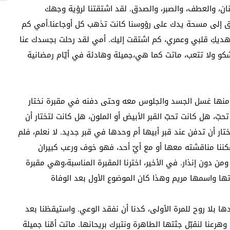
ان، والعطف، والصبر، والصدق. لقد اشتقتنا لرؤية وجهك
ق إلى مسحة يدك على رؤوسنا كانت تذهب كل أوجاعنا.أمي كم
هديكِ قلبي وعمري، كم اشتقت إليك. أمي لقد رحلت بجسدك عنا
تشكو ولا تتعب، ماتت كما هي،جميلة وهادئة في أيّام رمضانية
، ومنها غسل الجسد والجلوس معه وحتى دفنه في مقبرة نختار
حبّ، هل كانت تحبّ القبر الأبيض أو الملون، هل كانت لتختار أن
ار أن تدفن عند قبر أبيها أم وحدها في قبر جديد. لا نعلم، فلم
مكننا مناقشته معها أو مع أيّ أحد، فهو خوف ورعب كبيران
 ومن دون إنذار. في الأخير، اخترنا المقبرة المناسبة،وهي مقبرة
تها واسمها مريم وهذا كان الموضوع الأول بعد الوفاة
ا بلا روح للمرة الأولى، كدنا أن نفقد الوعي. واستيقظنا بعد
رعنا لنقبّل جثتها الطاهرة ونتبرك بريحانها. ماتت أمّنا جميلة