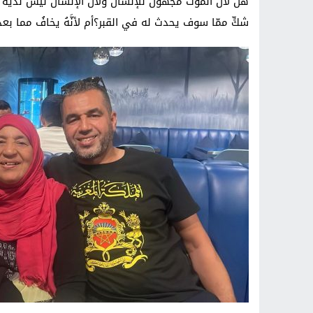
هل لأنّ الموت مجهول للإنسان ولأنّ الإنسان ليس لديه د
شكٍّ ممّا سوف يحدث له في القبر؟أم لأنَّهُ يخافُ مما بعد ا