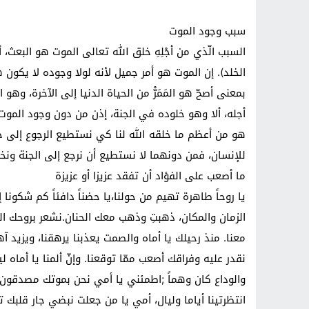
سبب وجود الموت
السبب الّذي من أجْلِهِ خلق الله تعالى الموت هو البعث، 
الخلد). إن الموت هو أمر جميل لأنه لولا وجوده لا يكون 
بمعنى أصحّ هو المَمَرّْ من الحياة الدنيا إلى الآخرة، وهو ا
أجله، ألا وهو خلوده في الجنة، إذن من دون وجود الموت ل
هو من أعظم ما خلقه الله لنا كي نستطيع الرجوع إلى جنت
للإنسان، فمن دونهما لا نستطيع أن نرجع إلى الجنة ونخ
ما أصعب على الفؤاد أن تفقد عزيزا أو عزيزة
يا روحاً طاهرة تهيم من حولنا،يا حضناً دافئاً كم شكونا
الزمان والمكان، ذهبتِ وذهب معك الحنان.نشعر بروحك العطرة 
معنا. منذ رحيلك يا أماه والصمت يعذبنا يرهقنا، ويزيد آه
نقدر عليه وفراقك أصعب ممّا توقعنا. وإنّ ألمنا يا أماه 
والوداع كان وهماً ;اطمئني يا أمي نحن بموتك مصدقون،
انتظرتينا أياما وليال، أمي يا من جعلت نبضي جار قلبك ت