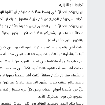
تجلبوا الجثة إليه
لن يخبركم أحد أنّ في وسط هذا كله عليكم أن تلقوا الو
لأجله. سيخبركم الجميع عن كم دزينة معمول عليك أن تح
لن يخبركم أحد أنّ غسل الموتى ليس مخيفاً وأنّكم بحاجة 
مرحلة الشفاء. لن يشفيكم هذا كله، لكن سيكون بداية ل
يغادرون الى مكان أفضل
ماتت أمّي بهدوء وسلام، وغادرت للمرة الأخيرة في كفنٍ 
أبناء،أربعة أولاد وثلاث بنات وزوجها التسعيني مد الله
من صلب بعض أحفادهما في انتظار المزيد من ذريتها بح
حظيت أمّنا بميتة طاهرة هادئة وساكنة في منتصف نها
والشفاء منه لن يكون سهلاً. كانت أمّنا شخصاً صبورا لا
وسط عالم متعب بحرب الشرق الأوسط. غادرت من دون خوف
كلّ مرة تأخذنا أمواج الحياة، وفي كلّ مرة نشتمّ رائح
النجوم، كل يوم، نتذكرها للأبد
ومما يثلج الصدر ويسعد الفؤاد في هذا الموت المفجع،