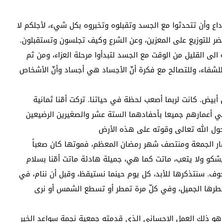
داع وأن تتحدثوا مع الجسد وتقبلوه وتخبروه بكل شيء، لأجلكم لا
ضر للتوزيع على المعزين، وعن الشرع وكيف تجلسون وتستقبلون.
الى القليل من الوقت مع الجسد لتبدأوا مرحلة العزاء، ومن ثم
لشفاء، وللتصالح مع فكرة أنّ الأجساد هي أجساد وأنّ الأشخاص
أبيض. كانت لربما أصعب لحظة في حياتنا. تركت أمّنا ثمانية
 في أعمارهم جميعا بأحفادهما الستة عشر والصغيرين الرضيعين
ول الله تعالى وقوته على هذه الأرض
ر الجمعة ومنتصف شهر رمضان المعظم، فموتها كان صعباً
 يشكو ولا يتعب، ماتت كما هي، جميلة هادئة ماتت أمّنا بسلام
. سنتذكرها للأبد، كل يوم حينما نستيقظ، وقبل أن ننام، في
ة عطرها الجميل، وفي كلّ مرة تمطر أو تسطع الشمس أو نرى
 هو ذلك العمل الإحساني الذي قدمته جمعية نجمة سواعد الخير