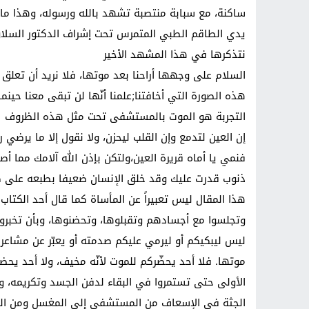
ساكنة، مع سبابة منتصبة تشهد بالله ورسوله، وهذا ما أ
يدي الطاقم الطبي المتمرس تحت إشراف الدكتور السلاوي
نتذكرها في هذا المشهد الأخير
السلام على وجهها أراحنا بعد موتها، فلا نريد أن تعلق
هذه الصورة التي أخافتنا;علمنا أنّها لن تبقى معنا حي
التجربة هو الموت بالمستشفى تحت مثل هذه الظروف
إن العين لتدمع وإن القلب ليحزن، ولا نقول إلا ما يرضي ربن
فنمي يا أماه قريرة العين،ولتكن بإذن الله آلامك مما أص
ذنوب قدرت عليك وقد خلق الإنسان ضعيفا بطبعه على 
هذا المقال ليس تعبيراً عن المأساة كما قال أحد الكتاب
وتجلسوا مع أجسادهم وتقبلوها، وتحضنوها، وبأن تخبرو
ليس ليبكيكم أو ليرمي عليكم صدمته أو يعبّر عن مشاعر
موتها. فلا أحد يحضّركم للموت لأنّه مخيف، ولا أحد يح
الأولى حتى تستمروا في البقاء لدفن الجسد وتكريمه، وإخر
الجثة في الإسعاف من المستشفى إلى المغسل ومن المغس