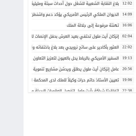
بلاغ النقابة الشعبية للشغل حول أحداث سبتة ومليلية
12:02
الديوان الملكي الرئيس الأمريكي يؤكد دعم واشنطن الكامل لمغربية الص
14:09
تهنئة مرفوعة إلى جلالة الملك
16:06
إنزكان أيت ملول تحتفي بعيد العرش بحفل الإنصات للخطاب الملكي الس
02:04
العثور بأكادير على سائح نرويجي بعد بلاغ باختفائه وانقطاع الاتصال بأس
22:02
السفير الأمريكي بالرباط يحل بالعيون لتعزيز التعاون الاقتصادي والاستث
19:13
عامل إنزكان أيت ملول يطلق ويدشن مشاريع تنموية جديدة تخليداً للذكرى الـ27 لعيد العرش ال
20:56
تعيين الأستاذ حاتم حراث وكيلاً للملك لدى المحكمة الابتدائية بفاس
19:06
اتفاقيتا شراكة بآيت ملول لتفعيل العقوبات البديلة وتعزيز إعادة الإدماج
22:38
تعيينات جديدة في مناصب عليا تعزز تدبير عدد من القطاعات والمؤسسات
00:00
بقدرات مغربية 100%.. الأمن الوطني يطلق دوريات «أمان» و«مدار» الذكية بالرباط
21:14
غيروا النظرة ديالنا”.. المرسى تجمع الفاعلين حول رهان الإدماج الشا
13:42
هل تتحول أشغال التزفيت بوادي زم إلى وسيلة للدعاية الانتخابية؟
13:16