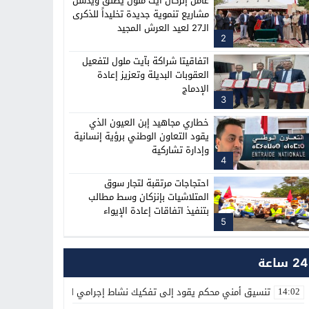
عامل إنزكان أيت ملول يطلق ويدشن
مشاريع تنموية جديدة تخليداً للذكرى
الـ27 لعيد العرش المجيد
2
اتفاقيتا شراكة بآيت ملول لتفعيل
العقوبات البديلة وتعزيز إعادة
الإدماج
3
خطاري مجاهيد إبن العيون الذي
يقود التعاون الوطني برؤية إنسانية
وإدارة تشاركية
4
احتجاجات مرتقبة لتجار سوق
المتلاشيات بإنزكان وسط مطالب
بتنفيذ اتفاقات إعادة الإيواء
5
24 ساعة
تنسيق أمني محكم يقود إلى تفكيك نشاط إجرامي لترويج المؤثرات العق
14:02