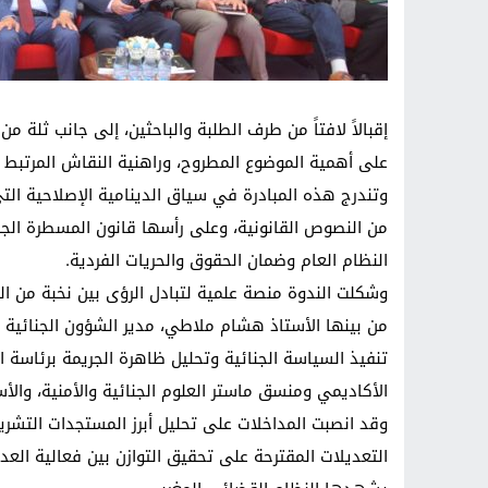
إقبالاً لافتاً من طرف الطلبة والباحثين، إلى جانب ثلة 
على أهمية الموضوع المطروح، وراهنية النقاش المرتبط ب
وتندرج هذه المبادرة في سياق الدينامية الإصلاحية ال
من النصوص القانونية، وعلى رأسها قانون المسطرة الجن
النظام العام وضمان الحقوق والحريات الفردية.
وشكلت الندوة منصة علمية لتبادل الرؤى بين نخبة من الم
من بينها الأستاذ هشام ملاطي، مدير الشؤون الجنائية وا
تنفيذ السياسة الجنائية وتحليل ظاهرة الجريمة برئاسة الن
الأكاديمي ومنسق ماستر العلوم الجنائية والأمنية، والأ
وقد انصبت المداخلات على تحليل أبرز المستجدات التشر
التعديلات المقترحة على تحقيق التوازن بين فعالية العد