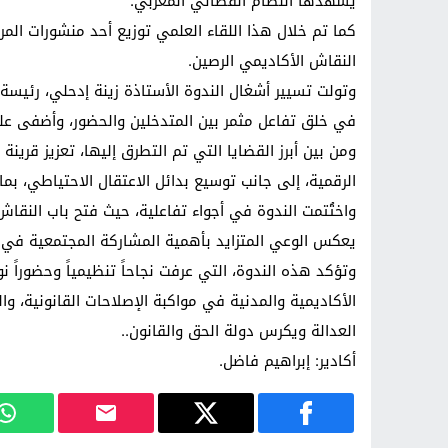
يشهدها النظام القضائي المغربي.
كما تم خلال هذا اللقاء العلمي توزيع أحد منشورات الم
النقاش الأكاديمي الرصين.
وتولت تسيير أشغال الندوة الأستاذة زينة إدحلي، رئيسة 
في خلق تفاعل مثمر بين المتدخلين والحضور، وأضفى على الل
ومن بين أبرز القضايا التي تم التطرق إليها، تعزيز قرينة
الرقمية، إلى جانب توسيع بدائل الاعتقال الاحتياطي، بما
واختُتمت الندوة في أجواء تفاعلية، حيث فتح باب النقاش 
يعكس الوعي المتزايد بأهمية المشاركة المجتمعية في 
وتؤكد هذه الندوة، التي عرفت نجاحاً تنظيمياً وحضوراً ن
الأكاديمية والمدنية في مواكبة الإصلاحات القانونية، 
العدالة ويكرس دولة الحق والقانون..
أكادير: إبراهيم فاضل.