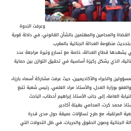
وعرفت الندوة
من القضاة والمحامين والمهتمين بالشأن القانوني، في دلالة قوية
تحديث منظومة العدالة الجنائية بالمغرب.
تي يشهدها قطاع العدالة، خاصة مع تسارع وتيرة مراجعة عدد
ائية، الذي يشكل ركيزة أساسية في تحقيق التوازن بين حماية
سؤولين والخبراء والأكاديميين، حيث عرفت مشاركة أسماء بارزة،
لعفو بوزارة العدل، والأستاذ مراد العلمي، رئيس شعبة تتبع
يابة العامة، إلى جانب الأستاذ إبراهيم أحطاب، الباحث
ستاذ محمد كرت، المحامي بهيئة أكادير.
يعية المرتقبة، مع طرح تساؤلات عميقة حول مدى قدرة
الة الجنائية وصون الحقوق والحريات، في ظل التحولات التي