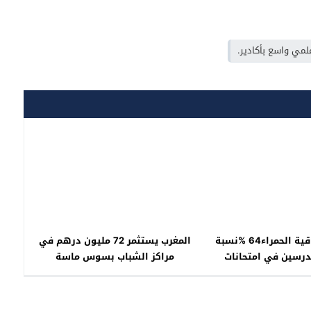
مي واسع بأكادير.
العيون-الساقية الحمراء64 %نسبة
المغرب يستثمر 72 مليون درهم في
درسين في امتحانات
مراكز الشباب بسوس ماسة
البكالوريا