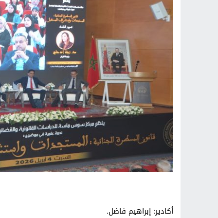
أكادير: إبراهيم فاضل.