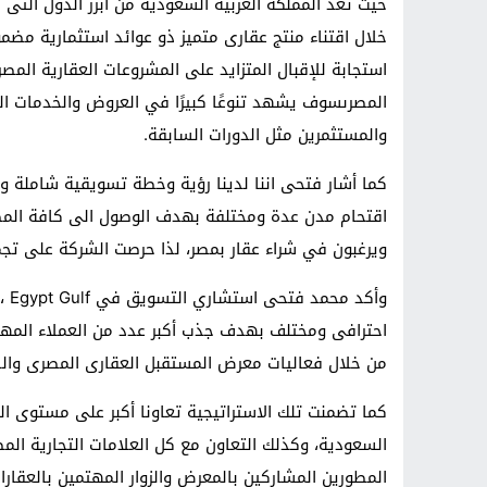
حيث تعد المملكة العربية السعودية من ابرز الدول الت
خلال اقتناء منتج عقارى متميز ذو عوائد استثمارية مض
استجابة للإقبال المتزايد على المشروعات العقارية الم
المصرىسوف يشهد تنوعًا كبيرًا في العروض والخدمات الم
والمستثمرين مثل الدورات السابقة.
كما أشار فتحى اننا لدينا رؤية وخطة تسويقية شاملة وق
اقتحام مدن عدة ومختلفة بهدف الوصول الى كافة المصر
ويرغبون في شراء عقار بمصر، لذا حرصت الشركة على تجمي
وأك
احترافى ومختلف بهدف جذب أكبر عدد من العملاء المهتمي
من خلال فعاليات معرض المستقبل العقارى المصرى والذى
كما تضمنت تلك الاستراتيجية تعاونا أكبر على مستوى الجا
السعودية، وكذلك التعاون مع كل العلامات التجارية ال
المطورين المشاركين بالمعرض والزوار المهتمين بالعقارا