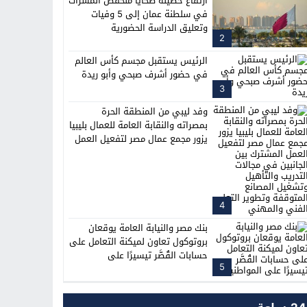
ارتفاع حصيلة ضحايا منخفض المسرات
في سلطنة عمان إلى 5 وفيات
وتعليق الدراسة الحضورية
2
الرئيس يستقبل مجسم كأس العالم
في حضور أشرف صبحي وأبو ريدة
3
وفد ليبي من المنطقة الحرة
بمصراته والنقابة العامة للعمال بليبيا
يزور مجمع عمال مصر لتفعيل العمل
المشترك بين الجانبين في مجالات
التدريب والتأهيل وتشغيل المصانع
المتوقفة وتطوير التعليم الفني
والمهني
4
بنك مصر والنيابة العامة يوقعان
بروتوكول تعاون لميكنة التعامل على
حسابات القُصَّر تيسيرًا على
5
المواطنين