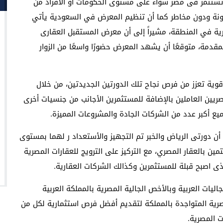
ى تستثمر فى مصر سواء على مستوى الحكومات او الأفراد من
مونة ودون مخاطر كما أن تنظيم المعرض في السعودية يأتي
صرية في المنطقة، مشيراً إلى أن معرض المستقبل العقارى
قدمة، متوقعًا أن يشهد المعرض حضورًا واسعًا من الزوار
وية تعزز من فرص نجاح تلك الدورتين الجديدتين، من خلال
يين العاملين بالإضافة للمستثمرين الأجانب من جنسيات أخرى
ع أكبر عدد من الشركات الجادة والمشروعات المميزة.
د محمد فتحى استشاري التسويق في Egypt Gulf ، أن دورتى الرياض والخبر تم التجهيز والأستعداد ر لهما بمستوى
ن بالعقار المصري، مع التركيز على الترويج للعقارات المصرية
 اصبح قبلة للمستثمرين وكذالك الشركات العقارية.
ليات العربية وبالأخص الجالية المصرية بالمملكة العربية
مصرية المتواجدة بالمملكة لتقديم أفضل فرص استثمارية لكل من
ت المصرية.