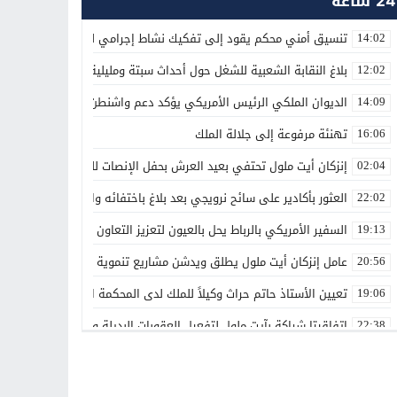
24 ساعة
تنسيق أمني محكم يقود إلى تفكيك نشاط إجرامي لترويج المؤثرات العق
14:02
بلاغ النقابة الشعبية للشغل حول أحداث سبتة ومليلية
12:02
الديوان الملكي الرئيس الأمريكي يؤكد دعم واشنطن الكامل لمغربية الص
14:09
تهنئة مرفوعة إلى جلالة الملك
16:06
إنزكان أيت ملول تحتفي بعيد العرش بحفل الإنصات للخطاب الملكي الس
02:04
العثور بأكادير على سائح نرويجي بعد بلاغ باختفائه وانقطاع الاتصال بأس
22:02
السفير الأمريكي بالرباط يحل بالعيون لتعزيز التعاون الاقتصادي والاستث
19:13
عامل إنزكان أيت ملول يطلق ويدشن مشاريع تنموية جديدة تخليداً للذكرى الـ27 لعيد العرش ال
20:56
تعيين الأستاذ حاتم حراث وكيلاً للملك لدى المحكمة الابتدائية بفاس
19:06
اتفاقيتا شراكة بآيت ملول لتفعيل العقوبات البديلة وتعزيز إعادة الإدماج
22:38
تعيينات جديدة في مناصب عليا تعزز تدبير عدد من القطاعات والمؤسسات
00:00
بقدرات مغربية 100%.. الأمن الوطني يطلق دوريات «أمان» و«مدار» الذكية بالرباط
21:14