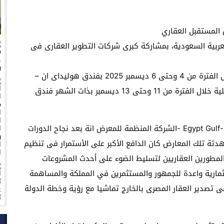
بر في المملكة العربية السعودية، بمشاركة كبرى شركات التطوير العقارى فى
وتنطلق فعاليات معرض المستفبل العقارى بالرياض خلال الفترة من 4 وحتى 6 ديسمبر 2025 بفندق هوليداى ان –
الازدهار على ان تلحقة الدورة التالية بمدينة الخبر الساحلية خلال الفترة من 11 وحتى 13 ديسمبر بذات الشهر فندق
وصرح المهندس سامح فتحي، رئيس مجلس الإدارة في -Egypt Gulf -الشركة المنظمة للمعرض انة بعد نجاح الدورات
دتة تلك المعارض كان الدافع الأكبر على الأستمرار فى تنظيم
المطورين العقاريين لتسليط الضوء على أحدث المشروعات
مارية واعدة للجمهور والمستثمرين في المملكة والمساهمة
فى تصدير العقار المصرى بالخارج تماشيا مع رؤية وخطة الدولة