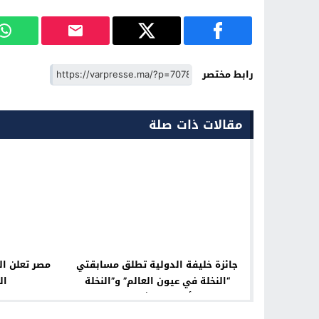
رابط مختصر
مقالات ذات صلة
جائزة خليفة الدولية تطلق مسابقتي
“النخلة في عيون العالم” و”النخلة
ال
بألسنة بالشعراء”.