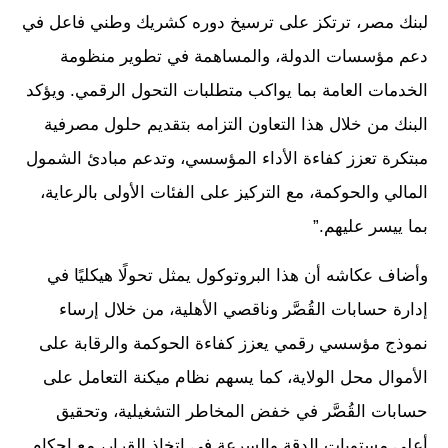
لبنك مصر، ترتكز على ترسيخ دوره كشريك وطني فاعل في
دعم مؤسسات الدولة، والمساهمة في تطوير منظومة
الخدمات العامة بما يواكب متطلبات التحول الرقمي. ويؤكد
البنك من خلال هذا التعاون التزامه بتقديم حلول مصرفية
مبتكرة تعزز كفاءة الأداء المؤسسي، وتدعم مبادئ الشمول
المالي والحوكمة، مع التركيز على الفئات الأولى بالرعاية،
بما ييسر عليهم.”
وأضاف عكاشه أن هذا البروتوكول يمثل تحولًا هيكليًا في
إدارة حسابات القُصَّر وناقصي الأهلية، من خلال إرساء
نموذج مؤسسي رقمي يعزز كفاءة الحوكمة والرقابة على
الأموال محل الولاية، كما يسهم نظام ميكنة التعامل على
حسابات القُصَّر في خفض المخاطر التشغيلية، وتحقيق
أعلى مستويات الدقة والسرعة في اتخاذ القرار، مع إحكام