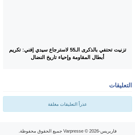
تزنيت تحتفي بالذكرى الـ55 لاسترجاع سيدي إفني: تكريم
أبطال المقاومة وإحياء تاريخ النضال
التعليقات
عذراً التعليقات مغلقة
فاربريس-Varpresse
© 2026 جميع الحقوق محفوظة.