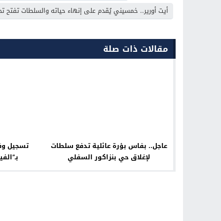
أيت أورير.. خمسيني يُقدم على إنهاء حياته والسلطات تفتح تحق
مقالات ذات صلة
عاجل.. بفاس بؤرة عائلية تدفع سلطات
تسجيل وفا
لإغلاق حي بنزاكور السفلي
بـ”الفي