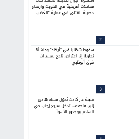
سنتكوم: نيران صديقة تُسقط ثلاث
مقاتلات أمريكية في الكويت وارتفاع
حصيلة القتلى في عملية “الغضب
الملحمي
2
سقوط شظايا في “أيكاد” ومنشأة
تجارية إثر اعتراض ناجح لمسيرات
فوق أبوظبي.
3
قنينة غاز كادت تُحوّل مساء هادئ
إلى فاجعة… تدخل سريع يُجنب حي
السلام ببوجدور الأسوأ
4