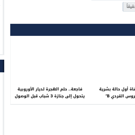
يقاً
ة أول حالة بشرية
فاجعة.. حلم الهجرة لديار الأوروبية
روس القردي B”
يتحول إلى جنازة 3 شباب قبل الوصول
داخل حاوية