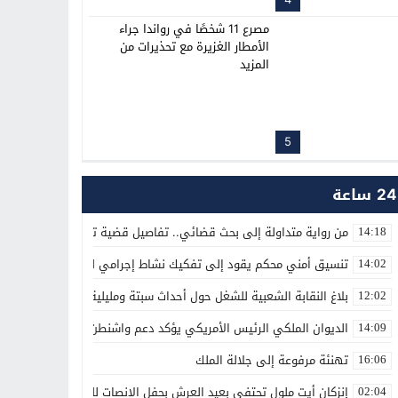
مصرع 11 شخصًا في رواندا جراء
الأمطار الغزيرة مع تحذيرات من
المزيد
5
24 ساعة
من رواية متداولة إلى بحث قضائي.. تفاصيل قضية تصريحات الهجرة
14:18
تنسيق أمني محكم يقود إلى تفكيك نشاط إجرامي لترويج المؤثرات العق
14:02
بلاغ النقابة الشعبية للشغل حول أحداث سبتة ومليلية
12:02
الديوان الملكي الرئيس الأمريكي يؤكد دعم واشنطن الكامل لمغربية الص
14:09
تهنئة مرفوعة إلى جلالة الملك
16:06
إنزكان أيت ملول تحتفي بعيد العرش بحفل الإنصات للخطاب الملكي الس
02:04