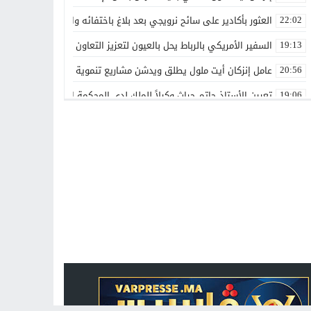
العثور بأكادير على سائح نرويجي بعد بلاغ باختفائه وانقطاع الاتصال بأس
22:02
السفير الأمريكي بالرباط يحل بالعيون لتعزيز التعاون الاقتصادي والاستث
19:13
عامل إنزكان أيت ملول يطلق ويدشن مشاريع تنموية جديدة تخليداً للذكرى الـ27 لعيد العرش ال
20:56
تعيين الأستاذ حاتم حراث وكيلاً للملك لدى المحكمة الابتدائية بفاس
19:06
اتفاقيتا شراكة بآيت ملول لتفعيل العقوبات البديلة وتعزيز إعادة الإدماج
22:38
تعيينات جديدة في مناصب عليا تعزز تدبير عدد من القطاعات والمؤسسات
00:00
بقدرات مغربية 100%.. الأمن الوطني يطلق دوريات «أمان» و«مدار» الذكية بالرباط
21:14
غيروا النظرة ديالنا”.. المرسى تجمع الفاعلين حول رهان الإدماج الشا
13:42
هل تتحول أشغال التزفيت بوادي زم إلى وسيلة للدعاية الانتخابية؟
13:16