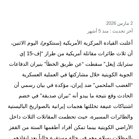
2 مارس 2026
آخر تحديث : منذ 5 أشهر
أعلنت القيادة المركزية الأمريكية (سنتكوم)، اليوم الاثنين،
أن ثلاث طائرات مقاتلة أمريكية من طراز “إف-15 إي
سترايك إيغل” سقطت “عن طريق الخطأ” بنيران الدفاعات
الجوية الكويتية خلال مشاركتها في العملية العسكرية
“الغضب الملحمي” ضد إيران، مؤكدة في بيان رسمي أن
الحادث وقع نتيجة ما يبدو أنه “نيران صديقة” في خضم
اشتباكات عنيفة تخللتها هجمات إيرانية بالصواريخ الباليستية
والطائرات المسيرة، حيث تحطمت المقاتلات الثلاث داخل
الأراضي الكويتية بينما تمكن أفراد أطقمها الستة من القفز
بالمظلات بسلام وهم في حالة مستقرة حالياً بعد إنقاذهم