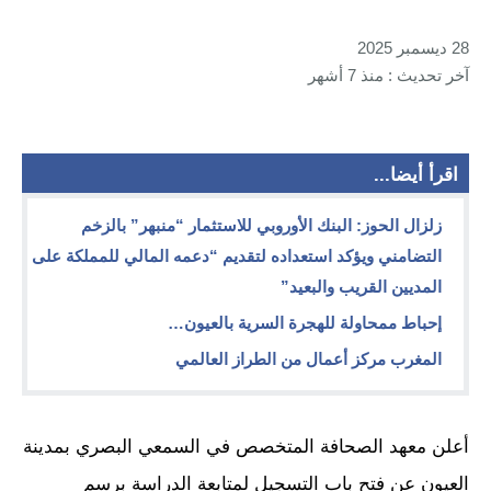
28 ديسمبر 2025
آخر تحديث : منذ 7 أشهر
اقرأ أيضا...
زلزال الحوز: البنك الأوروبي للاستثمار “منبهر” بالزخم
التضامني ويؤكد استعداده لتقديم “دعمه المالي للمملكة على
المديين القريب والبعيد”
إحباط ممحاولة للهجرة السرية بالعيون…
المغرب مركز أعمال من الطراز العالمي
أعلن معهد الصحافة المتخصص في السمعي البصري بمدينة
العيون عن فتح باب التسجيل لمتابعة الدراسة برسم