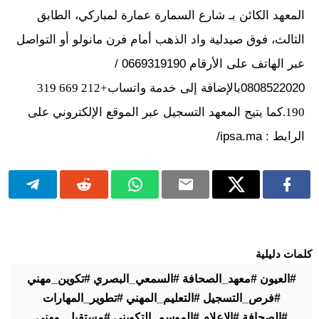
المعهد الكائن بـ شارع السمارة عمارة لمباركي، الطابق
الثالث، فوق صيدلية واد الذهب أمام فرن مانولو أو التواصل
عبر الهاتف على الأرقام 0669319190 /
0808522020بالإضافة إلى خدمة واتساب
+212 669 319
190.
كما يتيح المعهد التسجيل عبر الموقع الإلكتروني على
الرابط : ipsa.ma/
كلمات دليلية
#العيون #معهد_الصحافة #السمعي_البصري #تكوين_مهني
#فرص_التسجيل #التعليم_المهني #تطوير_المهارات
#الصحافة #الإعلام #الموسم_التكويني #مستقبل_مهني