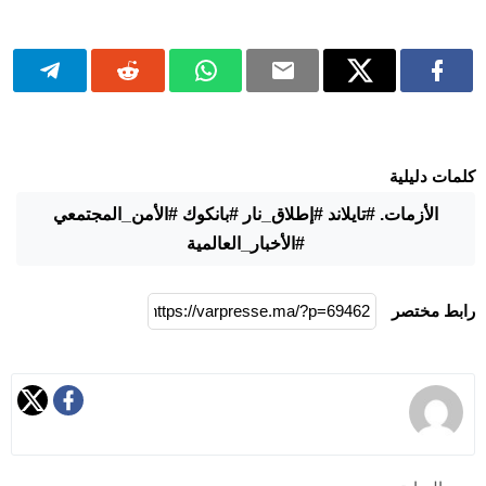
كلمات دليلية
الأزمات. #تايلاند #إطلاق_نار #بانكوك #الأمن_المجتمعي
#الأخبار_العالمية
رابط مختصر