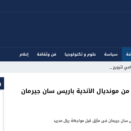
ضة
سياسة
علوم و تكنولوجيا
فن وثقافة
إعلام
ي لترويج المؤث _
ر
 من مونديال الأندية باريس سان جيرمان