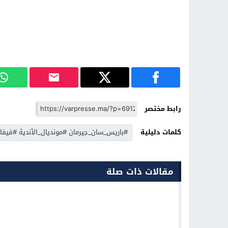
رابط مختصر
كلمات دليلية
#باريس_سان_جيرمان #مونديال_الأندية #فيفا #
مقالات ذات صلة