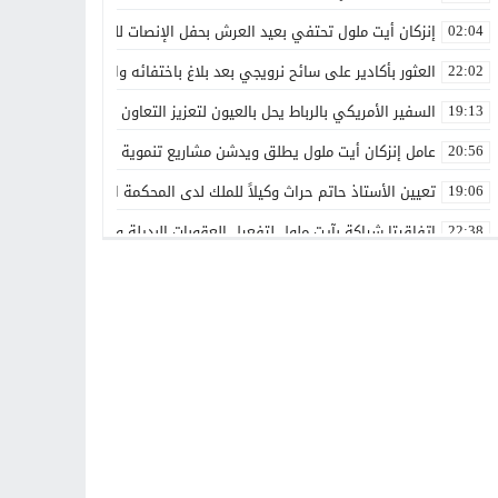
إنزكان أيت ملول تحتفي بعيد العرش بحفل الإنصات للخطاب الملكي الس
02:04
العثور بأكادير على سائح نرويجي بعد بلاغ باختفائه وانقطاع الاتصال بأس
22:02
السفير الأمريكي بالرباط يحل بالعيون لتعزيز التعاون الاقتصادي والاستث
19:13
عامل إنزكان أيت ملول يطلق ويدشن مشاريع تنموية جديدة تخليداً للذكرى الـ27 لعيد العرش ال
20:56
تعيين الأستاذ حاتم حراث وكيلاً للملك لدى المحكمة الابتدائية بفاس
19:06
اتفاقيتا شراكة بآيت ملول لتفعيل العقوبات البديلة وتعزيز إعادة الإدماج
22:38
تعيينات جديدة في مناصب عليا تعزز تدبير عدد من القطاعات والمؤسسات
00:00
بقدرات مغربية 100%.. الأمن الوطني يطلق دوريات «أمان» و«مدار» الذكية بالرباط
21:14
غيروا النظرة ديالنا”.. المرسى تجمع الفاعلين حول رهان الإدماج الشا
13:42
هل تتحول أشغال التزفيت بوادي زم إلى وسيلة للدعاية الانتخابية؟
13:16
جمعيتان بطانطان تحتفيان بالأستاذة فتيحة جبار تقديراً لمسيرتها الم
17:01