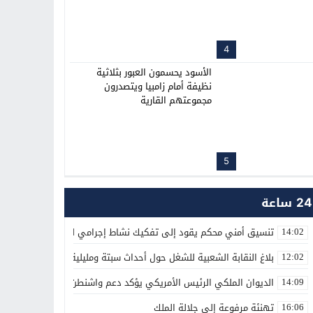
4
الأسود يحسمون العبور بثلاثية
نظيفة أمام زامبيا ويتصدرون
مجموعتهم القارية
5
24 ساعة
تنسيق أمني محكم يقود إلى تفكيك نشاط إجرامي لترويج المؤثرات العق
14:02
بلاغ النقابة الشعبية للشغل حول أحداث سبتة ومليلية
12:02
الديوان الملكي الرئيس الأمريكي يؤكد دعم واشنطن الكامل لمغربية الص
14:09
تهنئة مرفوعة إلى جلالة الملك
16:06