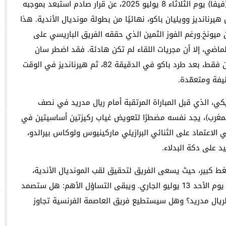
أعلنت لجنة الانضباط التابعة للاتحاد الدولي لكرة القدم (فيفا) يوم الثلاثاء 8 يوليو 2025، عن قرار صادم استبعد بموجبه
رنانديز وويليان باكو، نهائيًا من بطولة مونديال الأندية. هذا
ن ميونخ.ورغم الفوز الثمين الذي حققه الفريق الباريسي على
ن ميونخ بنتيجة (2-0) يوم السبت الماضي، إلا أن مجريات اللقاء لم تكن هادئة. فقد اضطر سان
جيرمان لإكمال الدقائق الأخيرة من المباراة بتسعة لاعبين فقط، بعد طرد باكو في الدقيقة 82، ثم هيرنانديز في الوقت
يفة ومتعمّدة.
نريكي، الذي قبل المباراة المرتقبة أمام ريال مدريد في نصف
 إقامتها مساء الأربعاء (20:00 بتوقيت المغرب)، يجد نفسه مضطرًا لتعويض غياب ركيزتين أساسيتين في
الاعتماد على الثنائي البرازيلي ماركينيوس ولوكاس بيرالدو،
 كبير، حيث يسعى الفريق لتحقيق لقب المونديال الأندية،
خاصة مع اقتراب موعد المباراة النهائية، المزمع إقامتها يوم الأحد 13 يوليو الجاري. ويبقى التساؤل الأهم: هل ستصمد
 لريال مدريد؟ وهل سيستطيع فريق العاصمة الفرنسية تجاوز