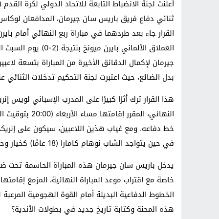
ثنائي دفاع فريق باريس سان جيرمان، المدافعان لوكاس هي
القرار جاء بعد طردهما في مباراة ربع النهائي أمام باير
العملاق الألماني باير
بدل الضائع، حيث اعتبرت لجنة التحكيم تدخلات الثنائي عن
هذا القرار ترك أثرًا كبيرًا على المدرب الإسباني لويس إ
النهائي، المقرر
خط دفاعه. ومع غياب هذين اللاعبين، سيكون على إنريكي 
في حين يتواجد الشاب نوهام كامارا (18 عامًا) كخيار وحيد على دكة البدلاء.
يدخل باريس سان جيرمان هذه المباراة الحاسمة تحت ضغط
الخطوط الدفاعية البديلة أمام القوة الهجومية المرعبة
هذه المحنة وكتابة تاريخ جديد في بطولات الأندية؟