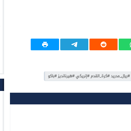
ريال_مدريد #كرة_القدم #إنريكي #هيرنانديز #باكو