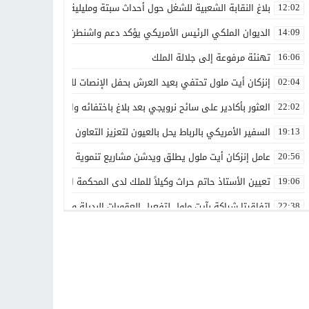
بلاغ النقابة الشعبية للشغل حول أحداث سبتة ومليلية
12:02
الديوان الملكي الرئيس الأمريكي يؤكد دعم واشنطن الكامل لمغربية الص
14:09
تهنئة مرفوعة إلى جلالة الملك
16:06
إنزكان أيت ملول تحتفي بعيد العرش بحفل الإنصات للخطاب الملكي الس
02:04
العثور بأكادير على سائح نرويجي بعد بلاغ باختفائه وانقطاع الاتصال بأس
22:02
السفير الأمريكي بالرباط يحل بالعيون لتعزيز التعاون الاقتصادي والاستث
19:13
عامل إنزكان أيت ملول يطلق ويدشن مشاريع تنموية جديدة تخليداً للذكرى الـ27 لعيد العرش ال
20:56
تعيين الأستاذ حاتم حراث وكيلاً للملك لدى المحكمة الابتدائية بفاس
19:06
اتفاقيتا شراكة بآيت ملول لتفعيل العقوبات البديلة وتعزيز إعادة الإدماج
22:38
تعيينات جديدة في مناصب عليا تعزز تدبير عدد من القطاعات والمؤسسات
00:00
بقدرات مغربية 100%.. الأمن الوطني يطلق دوريات «أمان» و«مدار» الذكية بالرباط
21:14
غيروا النظرة ديالنا”.. المرسى تجمع الفاعلين حول رهان الإدماج الشا
13:42
هل تتحول أشغال التزفيت بوادي زم إلى وسيلة للدعاية الانتخابية؟
13:16