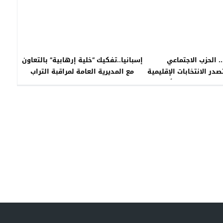
. الحزب الاجتماعي
إسبانيا..تفكيك “خلية إرهابية” بالتعاون
در الانتخابات الإقليمية
مع المديرية العامة لمراقبة التراب
ن الحصول على أغلبية
الوطني
مطلقة