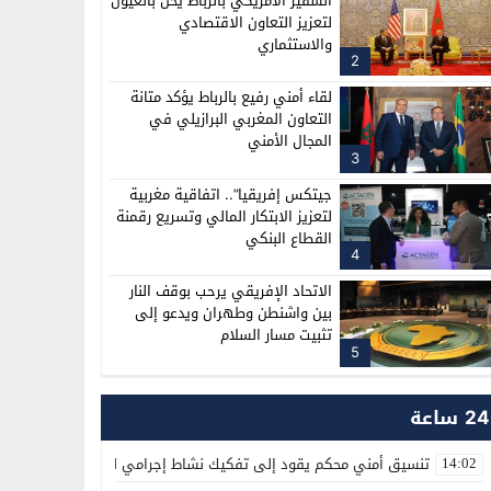
السفير الأمريكي بالرباط يحل بالعيون
لتعزيز التعاون الاقتصادي
والاستثماري
2
لقاء أمني رفيع بالرباط يؤكد متانة
التعاون المغربي البرازيلي في
المجال الأمني
3
جيتكس إفريقيا”.. اتفاقية مغربية
لتعزيز الابتكار المالي وتسريع رقمنة
القطاع البنكي
4
الاتحاد الإفريقي يرحب بوقف النار
بين واشنطن وطهران ويدعو إلى
تثبيت مسار السلام
5
24 ساعة
تنسيق أمني محكم يقود إلى تفكيك نشاط إجرامي لترويج المؤثرات العق
14:02