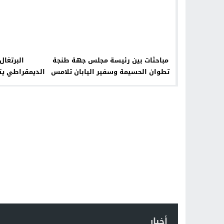
مباحثات بين رئيسة مجلس جهة طنجة
البرتغال.
تطوان الحسيمة وسفير اليابان تلامس
الديمقراطي يتص
متانة العلاقات بين البلدين وتتطلع
في ماديرا دو
لآفاق تعاون على المستوى الترابي.
أخبار