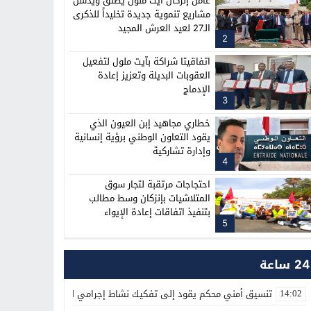
عامل إنزكان أيت ملول يطلق ويدشن
مشاريع تنموية جديدة تخليداً للذكرى
الـ27 لعيد العرش المجيد
2
اتفاقيتا شراكة بآيت ملول لتفعيل
العقوبات البديلة وتعزيز إعادة
الإدماج
3
خطاري مجاهيد إبن العيون الذي
يقود التعاون الوطني برؤية إنسانية
وإدارة تشاركية
4
احتجاجات مرتقبة لتجار سوق
المتلاشيات بإنزكان وسط مطالب
بتنفيذ اتفاقات إعادة الإيواء
5
24 ساعة
تنسيق أمني محكم يقود إلى تفكيك نشاط إجرامي لترويج المؤثرات العق
14:02