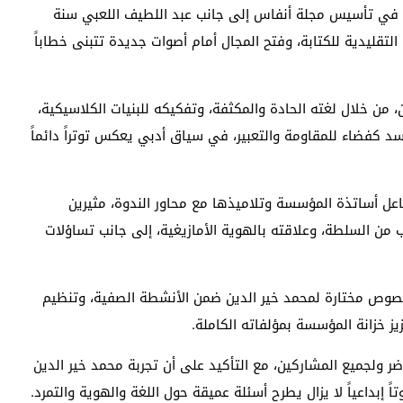
ين في تأسيس مجلة أنفاس إلى جانب عبد اللطيف اللعبي سنة
والب التقليدية للكتابة، وفتح المجال أمام أصوات جديدة تتبنى خطاباً
، من خلال لغته الحادة والمكثفة، وتفكيكه للبنيات الكلاسيكية،
د كفضاء للمقاومة والتعبير، في سياق أدبي يعكس توتراً دائماً
فاعل أساتذة المؤسسة وتلاميذها مع محاور الندوة، مثيرين
ب من السلطة، وعلاقته بالهوية الأمازيغية، إلى جانب تساؤلات
 نصوص مختارة لمحمد خير الدين ضمن الأنشطة الصفية، وتنظيم
يز خزانة المؤسسة بمؤلفاته الكاملة.
ضر ولجميع المشاركين، مع التأكيد على أن تجربة محمد خير الدين
إبداعياً لا يزال يطرح أسئلة عميقة حول اللغة والهوية والتمرد.