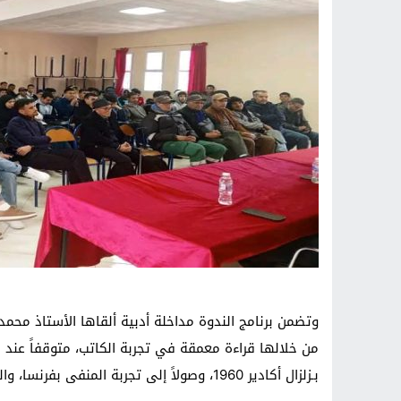
وتضمن برنامج الندوة مداخلة أدبية ألقاها الأستاذ محمد
من خلالها قراءة معمقة في تجربة الكاتب، متوقفاً عند 
بـزلزال أكادير 1960، وصولاً إلى تجربة المنفى بفرنسا، والتي شكلت منعطفاً حاسماً في مساره الإبداعي.