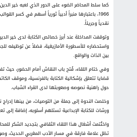
كما سلط المحاضر الضوء على الدور الذي لعبه خير الد
1966، باعتبارها منبراً أدبياً ثورياً أسهم في كسر الق
نقدياً وجريئاً.
وتوقفت المداخلة عند أبرز خصائص الكتابة لدى خير الدين
واستحضاره للأسطورة الأمازيغية، فضلاً عن توظيفه للجس
بين الذات والواقع.
وفي ختام اللقاء، فُتح باب النقاش أمام الحضور، حيث ت
قضايا تتعلق بإشكالية الكتابة بالفرنسية، وموقف الكات
حول راهنية نصوصه وصعوبتها لدى القراء الشباب.
وخلصت الندوة إلى جملة من التوصيات، من بينها إدراج
ورشات للكتابة الإبداعية تستلهم أسلوبه، إضافة إلى تعز
واختُتمت أشغال هذا اللقاء الثقافي بتجديد الشكر للمحا
تظل علامة فارقة في مسار الأدب المغربي الحديث، وصوتاً 