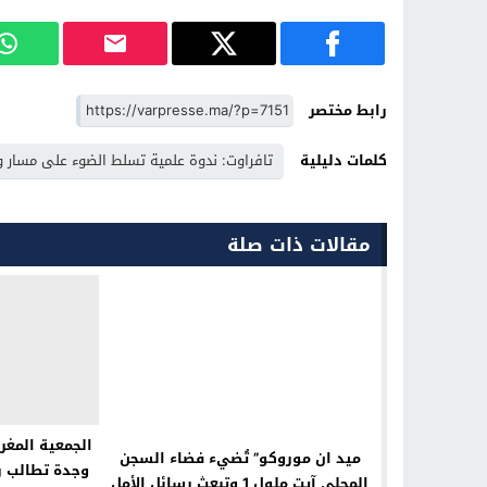
رابط مختصر
كلمات دليلية
تافراوت: ندوة علمية تسلط الضوء على مسار وإ
مقالات ذات صلة
الجمعية المغر
ميد ان موروكو” تُضيء فضاء السجن
وجدة تطالب ر
المحلي آيت ملول 1 وتبعث رسائل الأمل