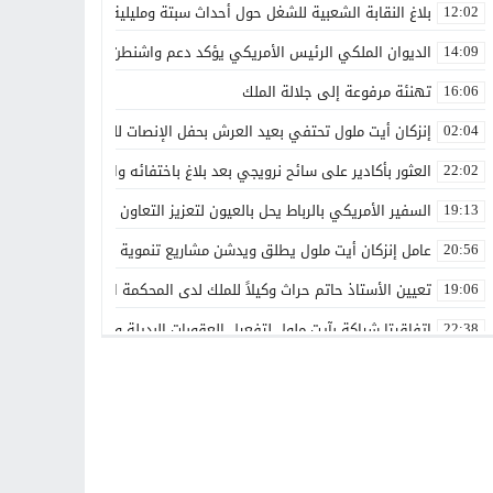
بلاغ النقابة الشعبية للشغل حول أحداث سبتة ومليلية
12:02
الديوان الملكي الرئيس الأمريكي يؤكد دعم واشنطن الكامل لمغربية الص
14:09
تهنئة مرفوعة إلى جلالة الملك
16:06
إنزكان أيت ملول تحتفي بعيد العرش بحفل الإنصات للخطاب الملكي الس
02:04
العثور بأكادير على سائح نرويجي بعد بلاغ باختفائه وانقطاع الاتصال بأس
22:02
السفير الأمريكي بالرباط يحل بالعيون لتعزيز التعاون الاقتصادي والاستث
19:13
عامل إنزكان أيت ملول يطلق ويدشن مشاريع تنموية جديدة تخليداً للذكرى الـ27 لعيد العرش ال
20:56
تعيين الأستاذ حاتم حراث وكيلاً للملك لدى المحكمة الابتدائية بفاس
19:06
اتفاقيتا شراكة بآيت ملول لتفعيل العقوبات البديلة وتعزيز إعادة الإدماج
22:38
تعيينات جديدة في مناصب عليا تعزز تدبير عدد من القطاعات والمؤسسات
00:00
بقدرات مغربية 100%.. الأمن الوطني يطلق دوريات «أمان» و«مدار» الذكية بالرباط
21:14
غيروا النظرة ديالنا”.. المرسى تجمع الفاعلين حول رهان الإدماج الشا
13:42
هل تتحول أشغال التزفيت بوادي زم إلى وسيلة للدعاية الانتخابية؟
13:16