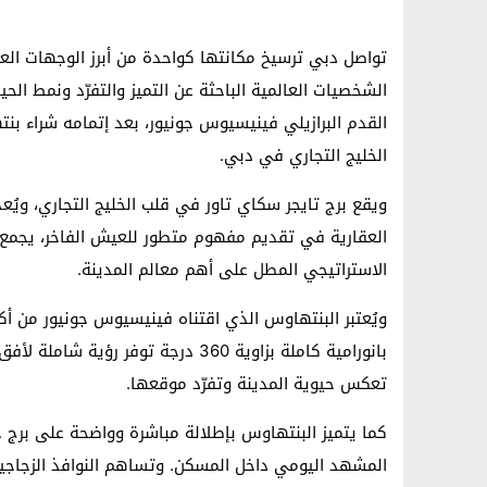
تواصل دبي ترسيخ مكانتها كواحدة من أبرز الوجهات الع
الشخصيات العالمية الباحثة عن التميز والتفرّد ونمط الح
القدم البرازيلي فينيسيوس جونيور، بعد إتمامه شراء بن
الخليج التجاري في دبي.
ويقع برج تايجر سكاي تاور في قلب الخليج التجاري، ويُعد
العقارية في تقديم مفهوم متطور للعيش الفاخر، يجمع ب
الاستراتيجي المطل على أهم معالم المدينة.
ويُعتبر البنتهاوس الذي اقتناه فينيسيوس جونيور من أكثر
بانورامية كاملة بزاوية 360 درجة توف
تعكس حيوية المدينة وتفرّد موقعها.
كما يتميز البنتهاوس بإطلالة مباشرة وواضحة على برج خل
المشهد اليومي داخل المسكن. وتساهم النوافذ الزجاجي