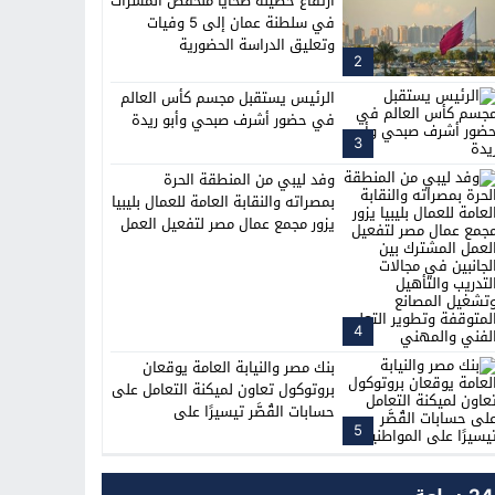
ارتفاع حصيلة ضحايا منخفض المسرات
في سلطنة عمان إلى 5 وفيات
وتعليق الدراسة الحضورية
2
الرئيس يستقبل مجسم كأس العالم
في حضور أشرف صبحي وأبو ريدة
3
وفد ليبي من المنطقة الحرة
بمصراته والنقابة العامة للعمال بليبيا
يزور مجمع عمال مصر لتفعيل العمل
المشترك بين الجانبين في مجالات
التدريب والتأهيل وتشغيل المصانع
المتوقفة وتطوير التعليم الفني
والمهني
4
بنك مصر والنيابة العامة يوقعان
بروتوكول تعاون لميكنة التعامل على
حسابات القُصَّر تيسيرًا على
5
المواطنين