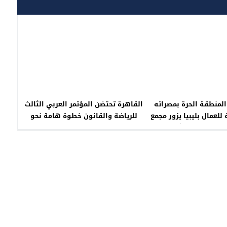
المنطقة الحرة بمصراته
القاهرة تحتضن المؤتمر العربي الثالث
 للعمال بليبيا يزور مجمع
للرياضة والقانون خطوة هامة نحو
يل العمل المشترك بين
تعزيز فاعلية التحكيم الرياضي العربي
جالات التدريب والتأهيل
انع المتوقفة وتطوير
 الفني والمهني