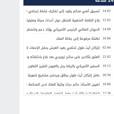
24 ساعة
تنسيق أمني محكم يقود إلى تفكيك نشاط إجرامي لترويج المؤثرات العق
14:02
بلاغ النقابة الشعبية للشغل حول أحداث سبتة ومليلية
12:02
الديوان الملكي الرئيس الأمريكي يؤكد دعم واشنطن الكامل لمغربية الص
14:09
تهنئة مرفوعة إلى جلالة الملك
16:06
إنزكان أيت ملول تحتفي بعيد العرش بحفل الإنصات للخطاب الملكي الس
02:04
العثور بأكادير على سائح نرويجي بعد بلاغ باختفائه وانقطاع الاتصال بأس
22:02
السفير الأمريكي بالرباط يحل بالعيون لتعزيز التعاون الاقتصادي والاستث
19:13
عامل إنزكان أيت ملول يطلق ويدشن مشاريع تنموية جديدة تخليداً للذكرى الـ27 لعيد العرش ال
20:56
تعيين الأستاذ حاتم حراث وكيلاً للملك لدى المحكمة الابتدائية بفاس
19:06
اتفاقيتا شراكة بآيت ملول لتفعيل العقوبات البديلة وتعزيز إعادة الإدماج
22:38
تعيينات جديدة في مناصب عليا تعزز تدبير عدد من القطاعات والمؤسسات
00:00
بقدرات مغربية 100%.. الأمن الوطني يطلق دوريات «أمان» و«مدار» الذكية بالرباط
21:14