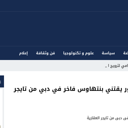
ضة
سياسة
علوم و تكنولوجيا
فن وثقافة
إعلام
ي لترويج المؤثر_
ع
ور يقتني بنتهاوس فاخر في دبي من تايجر