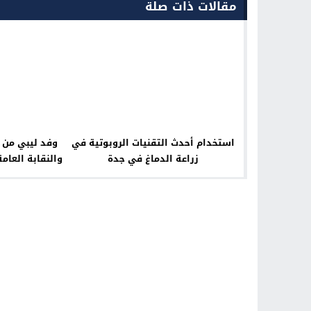
مقالات ذات صلة
استخدام أحدث التقنيات الروبوتية في
وفد ليبي من 
زراعة الدماغ في جدة
والنقابة العامة
عمال مصر لتفع
الجانبين في م
وتشغيل المص
التعليم