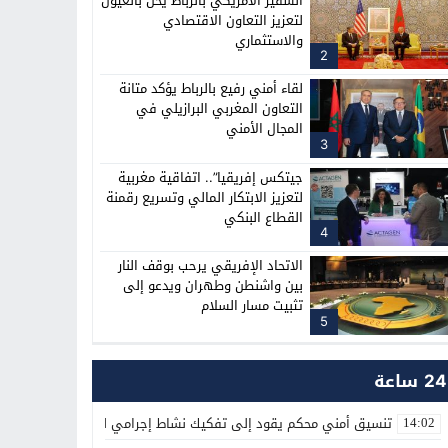
السفير الأمريكي بالرباط يحل بالعيون
لتعزيز التعاون الاقتصادي
والاستثماري
2
لقاء أمني رفيع بالرباط يؤكد متانة
التعاون المغربي البرازيلي في
المجال الأمني
3
جيتكس إفريقيا”.. اتفاقية مغربية
لتعزيز الابتكار المالي وتسريع رقمنة
القطاع البنكي
4
الاتحاد الإفريقي يرحب بوقف النار
بين واشنطن وطهران ويدعو إلى
تثبيت مسار السلام
5
24 ساعة
تنسيق أمني محكم يقود إلى تفكيك نشاط إجرامي لترويج المؤثرات العق
14:02