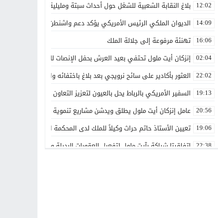
بلاغ النقابة الشعبية للشغل حول أحداث سبتة ومليلية
12:02
الديوان الملكي الرئيس الأمريكي يؤكد دعم واشنطن الكامل لمغربية الص
14:09
تهنئة مرفوعة إلى جلالة الملك
16:06
إنزكان أيت ملول تحتفي بعيد العرش بحفل الإنصات للخطاب الملكي الس
02:04
العثور بأكادير على سائح نرويجي بعد بلاغ باختفائه وانقطاع الاتصال بأس
22:02
السفير الأمريكي بالرباط يحل بالعيون لتعزيز التعاون الاقتصادي والاستث
19:13
عامل إنزكان أيت ملول يطلق ويدشن مشاريع تنموية جديدة تخليداً للذكرى الـ27 لعيد العرش ال
20:56
تعيين الأستاذ حاتم حراث وكيلاً للملك لدى المحكمة الابتدائية بفاس
19:06
اتفاقيتا شراكة بآيت ملول لتفعيل العقوبات البديلة وتعزيز إعادة الإدماج
22:38
تعيينات جديدة في مناصب عليا تعزز تدبير عدد من القطاعات والمؤسسات
00:00
بقدرات مغربية 100%.. الأمن الوطني يطلق دوريات «أمان» و«مدار» الذكية بالرباط
21:14
غيروا النظرة ديالنا”.. المرسى تجمع الفاعلين حول رهان الإدماج الشا
13:42
هل تتحول أشغال التزفيت بوادي زم إلى وسيلة للدعاية الانتخابية؟
13:16