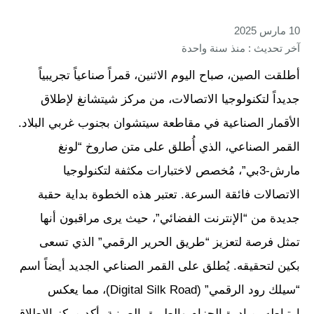
10 مارس 2025
آخر تحديث : منذ سنة واحدة
أطلقت الصين، صباح اليوم الاثنين، قمراً صناعياً تجريبياً
جديداً لتكنولوجيا الاتصالات، من مركز شيتشانغ لإطلاق
الأقمار الصناعية في مقاطعة سيتشوان بجنوب غربي البلاد.
القمر الصناعي، الذي أُطلق على متن صاروخ “لونغ
مارش-3بي”، مُخصص لاختبارات مكثفة لتكنولوجيا
الاتصالات فائقة السرعة. تعتبر هذه الخطوة بداية حقبة
جديدة من “الإنترنت الفضائي”، حيث يرى مراقبون أنها
تمثل فرصة لتعزيز “طريق الحرير الرقمي” الذي تسعى
بكين لتحقيقه. يُطلق على القمر الصناعي الجديد أيضاً اسم
“سيلك رود الرقمي” (Digital Silk Road)، مما يعكس
ارتباطه بمبادرة الحزام والطريق الصينية. أكد مركز الإطلاق