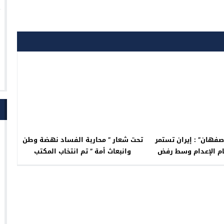
فهان” : إيران تستمر
تحت شعار ” محاربة الفساد نهضة وطن
ام الإعدام وسط رفض
وانبعاث أمة ” تم انتخاب المكتب
وتنديد
الجهوي للمنظمة المغربية لحماية المال
العام والدفاع عن الحقوق الفردية
والجماعية لجهة سوس ماسة.