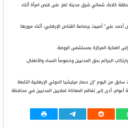
نطقة كلابة، شمالي شرق مدينة تعز، على قنص امرأة أثناء
 أحمد علي” أصيبت برصاصة القناص الإرهابي، أثناء مرورها
إلى العناية المركزة بمستشفى الروضة.
ارتكاب الجرائم بحق المدنيين وخصوصاً النساء والأطفال،
 سابق من اليوم “إن حصار ميليشيا الحوتي الإرهابية التابعة
عة أعوام، أدى إلى تفاقم المعاناة لملايين المدنيين في محافظة