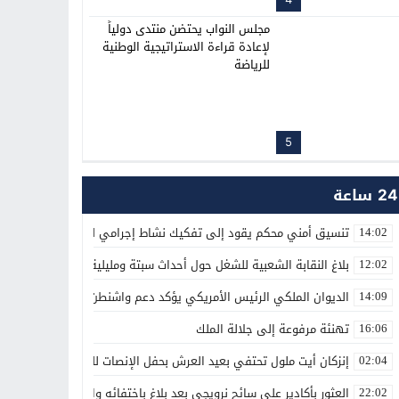
مجلس النواب يحتضن منتدى دولياً
لإعادة قراءة الاستراتيجية الوطنية
للرياضة
5
24 ساعة
تنسيق أمني محكم يقود إلى تفكيك نشاط إجرامي لترويج المؤثرات العق
14:02
بلاغ النقابة الشعبية للشغل حول أحداث سبتة ومليلية
12:02
الديوان الملكي الرئيس الأمريكي يؤكد دعم واشنطن الكامل لمغربية الص
14:09
تهنئة مرفوعة إلى جلالة الملك
16:06
إنزكان أيت ملول تحتفي بعيد العرش بحفل الإنصات للخطاب الملكي الس
02:04
العثور بأكادير على سائح نرويجي بعد بلاغ باختفائه وانقطاع الاتصال بأس
22:02