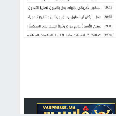
السفير الأمريكي بالرباط يحل بالعيون لتعزيز التعاون الاقتصادي والاستث
19:13
عامل إنزكان أيت ملول يطلق ويدشن مشاريع تنموية جديدة تخليداً للذكرى الـ27 لعيد العرش ال
20:56
تعيين الأستاذ حاتم حراث وكيلاً للملك لدى المحكمة الابتدائية بفاس
19:06
اتفاقيتا شراكة بآيت ملول لتفعيل العقوبات البديلة وتعزيز إعادة الإدماج
22:38
تعيينات جديدة في مناصب عليا تعزز تدبير عدد من القطاعات والمؤسسات
00:00
بقدرات مغربية 100%.. الأمن الوطني يطلق دوريات «أمان» و«مدار» الذكية بالرباط
21:14
غيروا النظرة ديالنا”.. المرسى تجمع الفاعلين حول رهان الإدماج الشا
13:42
هل تتحول أشغال التزفيت بوادي زم إلى وسيلة للدعاية الانتخابية؟
13:16
جمعيتان بطانطان تحتفيان بالأستاذة فتيحة جبار تقديراً لمسيرتها الم
17:01