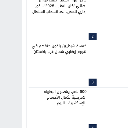
عاجل قرار “الكاف” يقلب موازين
نهائي “كان المغرب 2025”.. فوز
إداري للمغرب بعد انسحاب السنغال
2
خمسة شرطيين يلقون حتفهم في
هجوم إرهابي شمال غرب باكستان
3
600 لاعب يشعلون البطولة
الإفريقية لكمال الأجسام
بالإسكندرية.. اليوم
4