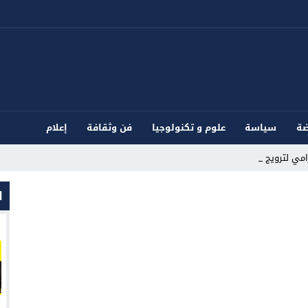
ضة
سياسة
علوم و تكنولوجيا
فن وثقافة
إعلام
ي لترويج الم _
ا