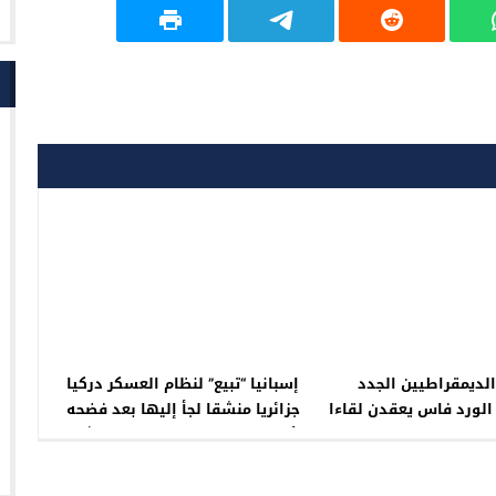
لديمقراطيين الجدد
إسبانيا “تبيع” لنظام العسكر دركيا
الورد فاس يعقدن لقاءا
جزائريا منشقا لجأ إليها بعد فضحه
تواصليا
بالأدلة القاطعة نهب الجنرالات لثروات
الشعب