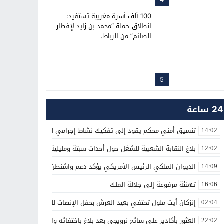
100 ألف أسرة مغربية تستفيد:
انطلاق حملة “محمد بن زايد لإفطار
الصائم” من الرباط.
5
24 ساعة
تنسيق أمني محكم يقود إلى تفكيك نشاط إجرامي لترويج المؤثرات العق
14:02
بلاغ النقابة الشعبية للشغل حول أحداث سبتة ومليلية
12:02
الديوان الملكي الرئيس الأمريكي يؤكد دعم واشنطن الكامل لمغربية الص
14:09
تهنئة مرفوعة إلى جلالة الملك
16:06
إنزكان أيت ملول تحتفي بعيد العرش بحفل الإنصات للخطاب الملكي الس
02:04
العثور بأكادير على سائح نرويجي بعد بلاغ باختفائه وانقطاع الاتصال بأس
22:02