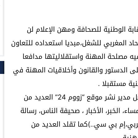
ابة الوطنية للصحافة ومهن الإعلام لن
اتحاد المغربي للشغل،مبديا استعداده للتعاون
 فيه مصلحة المهنة واستقلاليتها مدافعا
ى الدستور والقانون وأخلاقيات المهنة في
ية مستقبلا .
وراكم الزميل توفيق ناديري، الذي يشغل مدير نشر موقع “زووم 24” العديد من
مساء، الخبر، الأخبار ، صحيفة الناس، رسالة
قدس العربي،إم بي سي..)كما تقلد العديد من