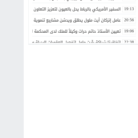
السفير الأمريكي بالرباط يحل بالعيون لتعزيز التعاون الاقتصادي والاستث
19:13
عامل إنزكان أيت ملول يطلق ويدشن مشاريع تنموية جديدة تخليداً للذكرى الـ27 لعيد العرش ال
20:56
تعيين الأستاذ حاتم حراث وكيلاً للملك لدى المحكمة الابتدائية بفاس
19:06
اتفاقيتا شراكة بآيت ملول لتفعيل العقوبات البديلة وتعزيز إعادة الإدماج
22:38
تعيينات جديدة في مناصب عليا تعزز تدبير عدد من القطاعات والمؤسسات
00:00
بقدرات مغربية 100%.. الأمن الوطني يطلق دوريات «أمان» و«مدار» الذكية بالرباط
21:14
غيروا النظرة ديالنا”.. المرسى تجمع الفاعلين حول رهان الإدماج الشا
13:42
هل تتحول أشغال التزفيت بوادي زم إلى وسيلة للدعاية الانتخابية؟
13:16
جمعيتان بطانطان تحتفيان بالأستاذة فتيحة جبار تقديراً لمسيرتها الم
17:01