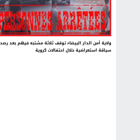
ولاية أمن الدار البيضاء توقف ثلاثة مشتبه فيهم بعد رصد
سياقة استعراضية خلال احتفالات كروية