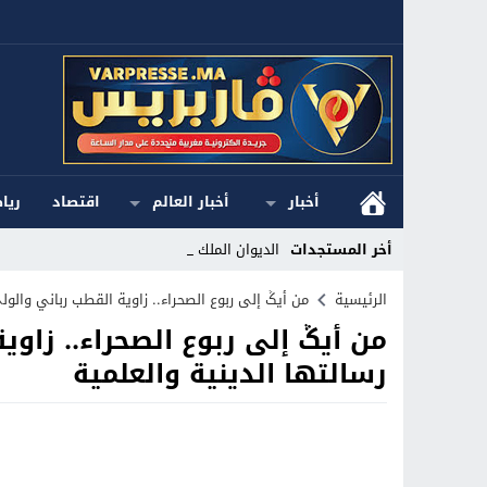
أخبار
أخبار العالم
اقتصاد
ريا
أخر المستجدات
الديوان الملكي ا_
Stop
الرئيسية
من أيݣ إلى ربوع الصحراء.. زاوية القطب رباني والول
من أيݣ إلى ربوع الصحراء.. زاوي
Previous
رسالتها الدينية والعلمية
Next