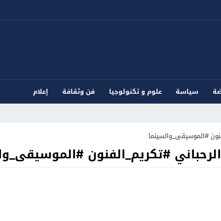
ضة
سياسة
علوم و تكنولوجيا
فن وثقافة
إعلام
فنون #الموسيقى_والسينما
الرحباني #تكريم_الفنون #الموسيقى_وا