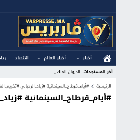
أخبار
أخبار العالم
اقتصاد
ريا
أخر المستجدات
الديوان الملكي ا_
Stop
الرئيسية
#أيام_قرطاج_السينمائية #زياد_الرحباني #تكريم_ال
#أيام_قرطاج_السينمائية #زياد_
Previous
Next