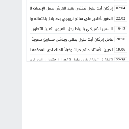
إنزكان أيت ملول تحتفي بعيد العرش بحفل الإنصات للخطاب الملكي الس
02:04
العثور بأكادير على سائح نرويجي بعد بلاغ باختفائه وانقطاع الاتصال بأس
22:02
السفير الأمريكي بالرباط يحل بالعيون لتعزيز التعاون الاقتصادي والاستث
19:13
عامل إنزكان أيت ملول يطلق ويدشن مشاريع تنموية جديدة تخليداً للذكرى الـ27 لعيد العرش ال
20:56
تعيين الأستاذ حاتم حراث وكيلاً للملك لدى المحكمة الابتدائية بفاس
19:06
اتفاقيتا شراكة بآيت ملول لتفعيل العقوبات البديلة وتعزيز إعادة الإدماج
22:38
تعيينات جديدة في مناصب عليا تعزز تدبير عدد من القطاعات والمؤسسات
00:00
بقدرات مغربية 100%.. الأمن الوطني يطلق دوريات «أمان» و«مدار» الذكية بالرباط
21:14
غيروا النظرة ديالنا”.. المرسى تجمع الفاعلين حول رهان الإدماج الشا
13:42
هل تتحول أشغال التزفيت بوادي زم إلى وسيلة للدعاية الانتخابية؟
13:16
جمعيتان بطانطان تحتفيان بالأستاذة فتيحة جبار تقديراً لمسيرتها الم
17:01