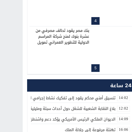
4
بنك مصر يقود تحالف مصرفي من
عشرة بنوك لمنح شركة المراسم
الدولية للتطوير العمراني تمويل
مشترك متوافق مع أحكام الشريعة
الإسلامية في حدود 8.9 مليار جنيه
مصرى لتطوير مشروع فيفث سكوير
5
24 ساعة
تنسيق أمني محكم يقود إلى تفكيك نشاط إجرامي لترويج المؤثرات العق
14:02
بلاغ النقابة الشعبية للشغل حول أحداث سبتة ومليلية
12:02
الديوان الملكي الرئيس الأمريكي يؤكد دعم واشنطن الكامل لمغربية الص
14:09
تهنئة مرفوعة إلى جلالة الملك
16:06