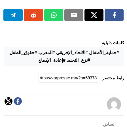
كلمات دليلية
#حماية_الأطفال #الاتحاد_الإفريقي #المغرب #حقوق_الطفل
#نزع_التجنيد #إعادة_الإدماج
رابط مختصر
السابق