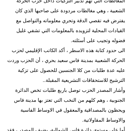
المغالطات التي تهم تدبير التزكيات داخل حزب الحركة
الشعبية ، وهي مغالطات مردودة على صاحبها الذي كان
يفترض فيه تقصي الدقة وتحري معلوماته والتواصل مع
القيادات المحلية لتزويده بالمعلومات التي تشفي غليل
فضوله وتجيب على أسئلته.
الى حدود كتابة هذه الاسطر ، أكد الكاتب الإقليمي لحزب
الحركة الشعبية بمدينة فاس سعيد بحري ، أن الحزب وردت
عليه عدة طلبات من كلا الجنسين للحصول على تزكية
الترشيح للاستحقاقات التشريعية المقبلة..
وأشار المصدر الحزب توصل باربع طلبات تخص الدائرة
الجنوبية ، وهم كلهم من النخب التي تعتز بها مدينة فاس
ويحظون بالمصداقية والمعقول في الاوساط الفاسية
والاوساط المقاولاتية.
أما على مستوى دائرة فاس الشمالية، يضيف المصدر ، فقد